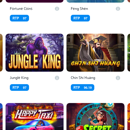
Fortune Coins
Feng Shen
RTP
97
RTP
97
Jungle King
Chin Shi Huang
RTP
97
RTP
96.19