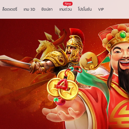
ล็อตเตอรี่
เกม 3D
ยิงปลา
เกมด่วน
โปรโมชั่น
VIP