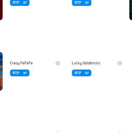
Lucky Jaguar 500
100 Blazing Clover
RTP
97
RTP
97
Crazy FaFaFa
Lucky Goldbricks
RTP
97
RTP
97