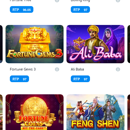
RTP
96.05
RTP
97
Fortune Gems 3
Ali Baba
RTP
97
RTP
97