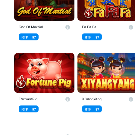
God Of Martial
Fa Fa Fa
RTP
97
RTP
97
FortunePig
XiYangYang
RTP
97
RTP
97