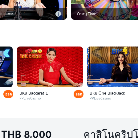
2,227,251.00
*
Roulette
Crazy Time
1,860,816.00
k*a*
5,320,210.00
c*
1,251,539.00
*q*
5,722,174.00
*z*
6,946,441.00
a*s*8
1,831,756.00
***8
BK8 One BlackJack
BK8 Roulette
ฮอต
ฮอต
PPLiveCasino
PPLiveCasino
5,873,680.00
*s*l*
6,491,342.00
g*9**7
1,718,241.00
*e**3
THB 8,000
คาสิโนคริปโ