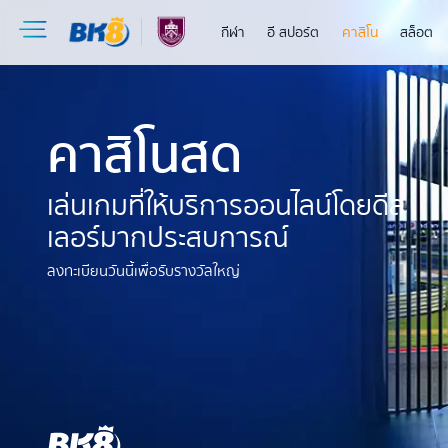
กีฬา
อี สปอร์ต
คาสิโน
สล็อต
คาสิโนสด
เล่นเกมที่ให้บริการออนไลน์โดยดีล
เลอร์มากประสบการณ์
ลงทะเบียนวันนี้เพื่อรับรางวัลใหญ่