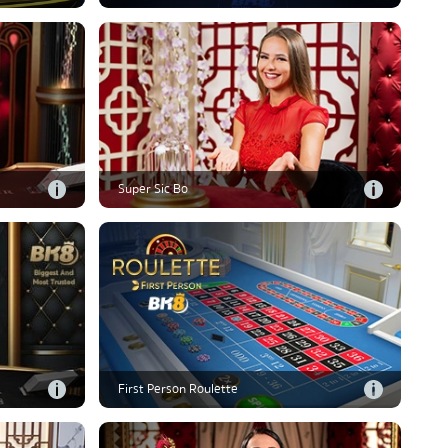
Super Sic Bo
First Person Roulette