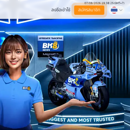
07/08/2026 19:38:27
(
GMT+7
)
ลงชื่อเข้าใช้
สมัครสมาชิก