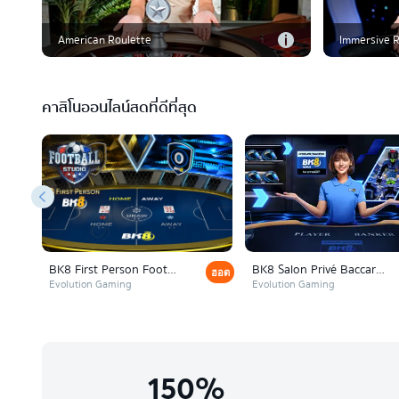
Allbet / Baccarat
*i*f**
American Roulette
Immersive 
SA Gaming / SIC BO
*a*r*
Allbet / Baccarat
m*i**
คาสิโนออนไลน์สดที่ดีที่สุด
Evolution Gaming / Baccarat
r*b*r
Evolution Gaming / Roulette
**a*s
Allbet / Baccarat
*k*c*
Evolution Gaming / Baccarat
s*n*e
BK8 Salon Privé Baccarat 2
BK8 Baccarat 1
ฮอต
ฮอต
Evolution Gaming
PPLiveCasino
Evolution Gaming / Roulette
*i*t*r
AE Casino / Baccarat
*i***
SA Gaming / Dragon Tiger
*r**o
150%