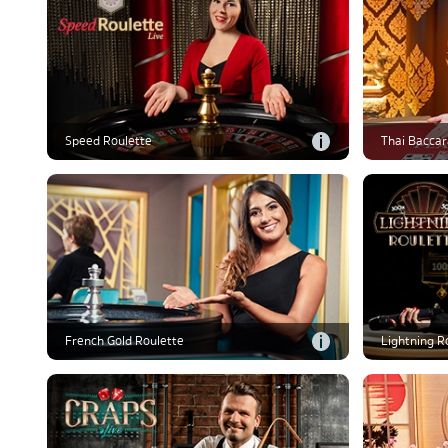
Allbet / Baccarat
m*h*
SA Gaming / Dragon Tiger
*r*o*
SA Gaming / SIC BO
v*c*y
Speed Roulette
Thai Baccar
Evolution Gaming / Roulette
d*n*l
SA Gaming / Baccarat
a*a**
SA Gaming / Baccarat
*p**y
Allbet / Baccarat
n*m**
French Gold Roulette
Lightning R
SA Gaming / Dragon Tiger
*p*r*
Evolution Gaming / Roulette
a*l*b