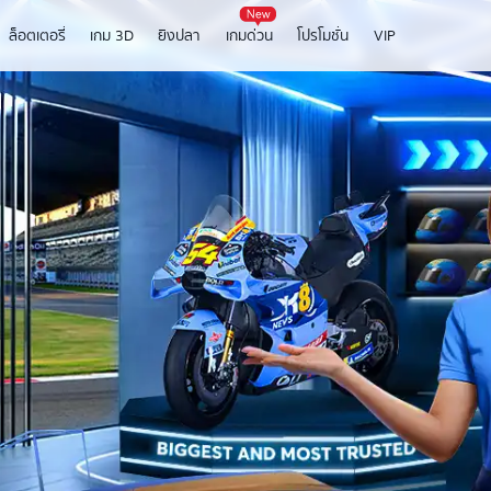
ล็อตเตอรี่
เกม 3D
ยิงปลา
เกมด่วน
โปรโมชั่น
VIP