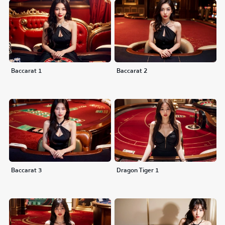
Baccarat 1
Baccarat 2
Baccarat 3
Dragon Tiger 1