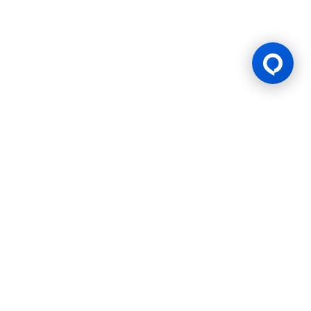
ใบอนุญาตเกม
BK8 ดำเนินการโดยบริษัท Mettlemind Tech Ltd. หมายเลขจดทะเบียน
15779 ที่อยู่จดทะเบียน: ฮัมชาโก, เมืองมูตซามูดู, เกาะอองฌวน , สหภาพคอ
โมโรส BK8ได้รับใบอนุญาตและอยู่ภายใต้การกำกับดูแลโดยรัฐบาลเกาะอองฌ
วน สหภาพคอโมโรส ภายใต้ใบอนุญาตเลขที่ ALSI-202504032-FI2 BK8
ปฏิบัติตามข้อกำหนดและกฎระเบียบทางกฎหมายอย่างเคร่งครัด และได้รับ