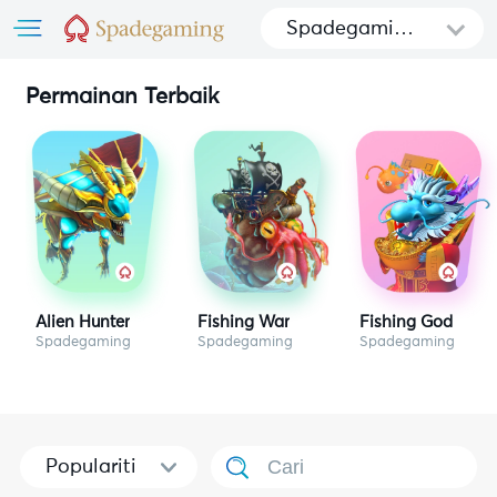
Spadegamin
g
Permainan Terbaik
Alien Hunter
Fishing War
Fishing God
Spadegaming
Spadegaming
Spadegaming
Populariti