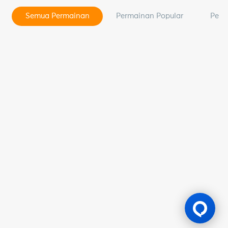
Semua Permainan
Permainan Popular
Perm